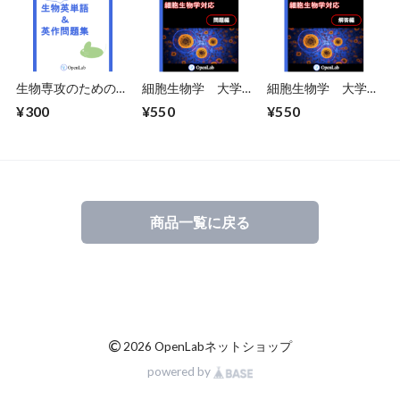
生物専攻のための絶
細胞生物学 大学院
細胞生物学 大学院
対覚えておきたい生
受験対策問題集
受験対策問題集 解
¥300
¥550
¥550
物英単語＆英作問題
答編
集
商品一覧に戻る
©
2026 OpenLabネットショップ
powered by