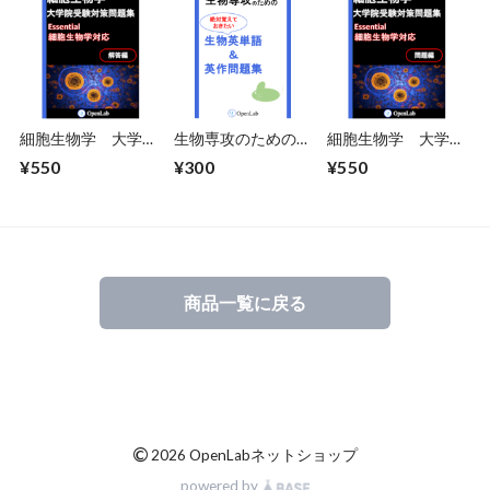
細胞生物学 大学院
生物専攻のための絶
細胞生物学 大学院
受験対策問題集 解
対覚えておきたい生
受験対策問題集
¥550
¥300
¥550
答編
物英単語＆英作問題
集
商品一覧に戻る
©
2026 OpenLabネットショップ
powered by